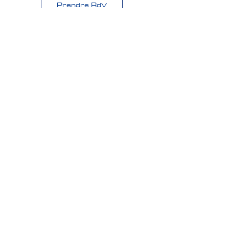
Prendre RdV
Mission Esquisse